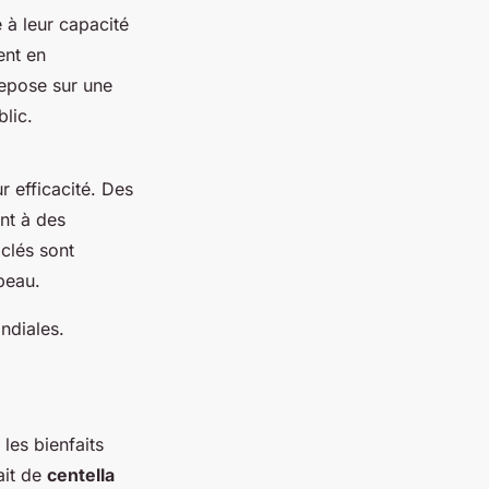
 à leur capacité
ent en
repose sur une
lic.
r efficacité. Des
nt à des
 clés sont
peau.
ndiales.
les bienfaits
ait de
centella