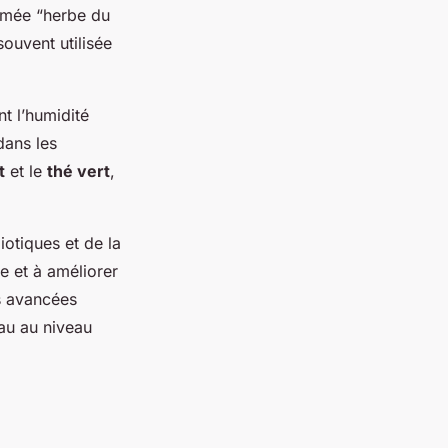
ommée “herbe du
souvent utilisée
nt l’humidité
dans les
t
et le
thé vert
,
iotiques et de la
e et à améliorer
es avancées
au au niveau