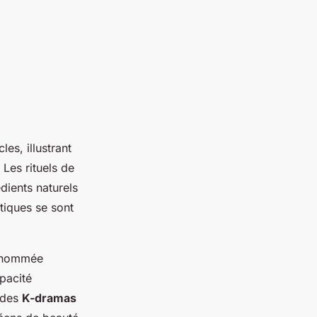
es, illustrant
Les rituels de
édients naturels
tiques se sont
renommée
pacité
e des
K-dramas