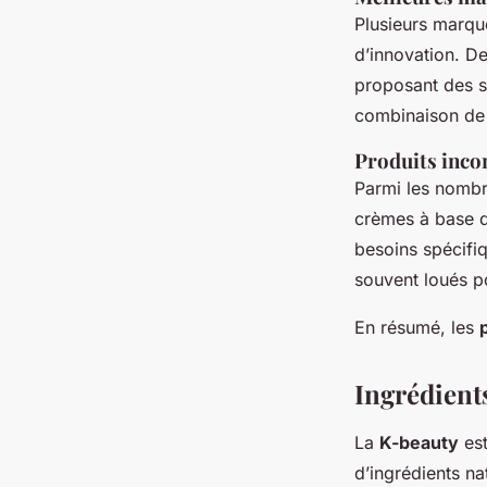
Plusieurs marqu
d’innovation. D
proposant des s
combinaison de t
Produits inco
Parmi les nombre
crèmes à base d’
besoins spécifiq
souvent loués po
En résumé, les
Ingrédient
La
K-beauty
est
d’ingrédients na