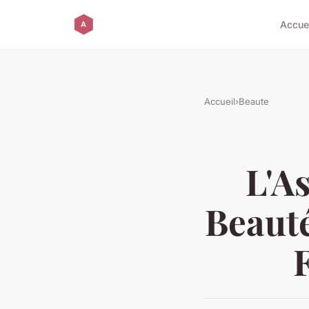
Accue
Accueil
›
Beaute
L'A
Beauté