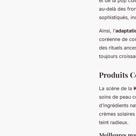
et de la pop cul
au-delà des fron
sophistiqués, in
Ainsi, l’
adaptati
coréenne de con
des rituels ance
toujours croissa
Produits C
La scène de la
soins de peau co
d’ingrédients na
crèmes solaires
teint radieux.
Meilleures ma