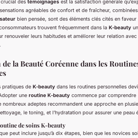
 crucial des
témoignages
est la satisfaction générale qu’ex
s sensations agréables de confort et de fraîcheur, combinées
isateur
bien pensée, sont des éléments clés cités en faveu
 consommateurs trouvent fréquemment dans la
K-beauty
un
ur renouveler leurs habitudes et améliorer leur relation avec
.
n de la Beauté Coréenne dans les Routine
es
s pratiques de
K-beauty
dans les routines personnelles devi
 Adopter une
routine K-beauty
commence par comprendre 
e nombreux adeptes recommandent une approche en plusie
ttoyage, le toning, et l’hydratation pour assurer une peau é
routine de soins K-beauty
que peut inclure jusqu’à dix étapes, bien que les novices s