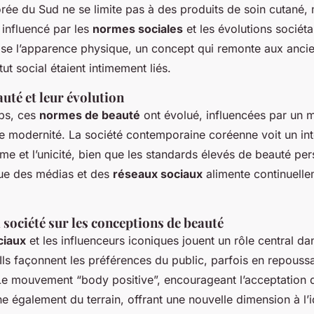
rée du Sud ne se limite pas à des produits de soin cutané,
l influencé par les
normes sociales
et les évolutions sociét
ise l’apparence physique, un concept qui remonte aux anci
ut social étaient intimement liés.
uté et leur évolution
mps, ces
normes de beauté
ont évolué, influencées par un 
de modernité. La société contemporaine coréenne voit un int
sme et l’unicité, bien que les standards élevés de beauté pers
rue des médias et des
réseaux sociaux
alimente continuelle
a société sur les conceptions de beauté
ciaux
et les influenceurs iconiques jouent un rôle central dan
ls façonnent les préférences du public, parfois en repoussan
 Le mouvement “body positive”, encourageant l’acceptation d
e également du terrain, offrant une nouvelle dimension à l’