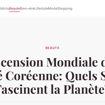
il
Actu
Beaute
Bien-etre
Lifestyle
Mode
Shopping
BEAUTE
scension Mondiale d
 Coréenne: Quels 
Fascinent la Planète