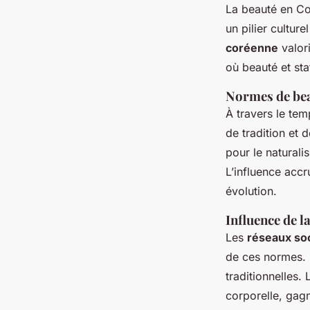
La beauté en Co
un pilier culture
coréenne
valor
où beauté et stat
Normes de bea
À travers le te
de tradition et 
pour le naturali
L’influence acc
évolution.
Influence de l
Les
réseaux so
de ces normes. I
traditionnelles.
corporelle, gagn