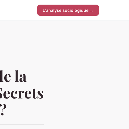
L'analyse sociologique →
e la
Secrets
?