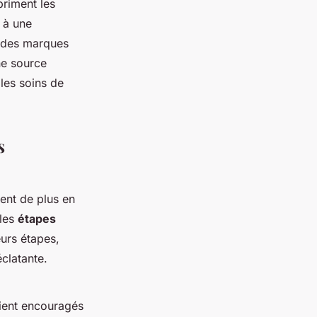
priment les
 à une
r des marques
e source
 les soins de
s
ent de plus en
les
étapes
urs étapes,
clatante.
oient encouragés