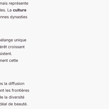
 mais représente
ales. La
culture
ennes dynasties
mélange unique
érêt croissant
istent.
ment cette
s la diffusion
t les frontières
e la diversité
idéal de beauté.